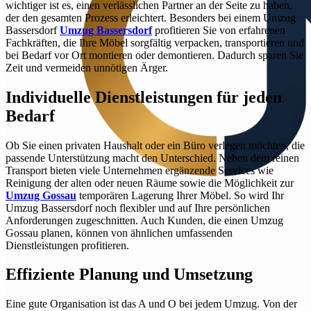
wichtiger ist es, einen verlässlichen Partner an der Seite zu haben,
der den gesamten Prozess erleichtert. Besonders bei einem Umzug
Bassersdorf
Umzug Bassersdorf
profitieren Sie von erfahrenen
Fachkräften, die Ihre Möbel sorgfältig verpacken, transportieren und
bei Bedarf vor Ort montieren oder demontieren. Dadurch sparen Sie
Zeit und vermeiden unnötigen Ärger.
Individuelle Dienstleistungen für jeden
Bedarf
Ob Sie einen privaten Haushalt oder ein Büro verlegen möchten, die
passende Unterstützung macht den Unterschied. Neben dem reinen
Transport bieten viele Unternehmen ergänzende Services wie
Reinigung der alten oder neuen Räume sowie die Möglichkeit zur
Umzug Gossau
temporären Lagerung Ihrer Möbel. So wird Ihr
Umzug Bassersdorf noch flexibler und auf Ihre persönlichen
Anforderungen zugeschnitten. Auch Kunden, die einen Umzug
Gossau planen, können von ähnlichen umfassenden
Dienstleistungen profitieren.
Effiziente Planung und Umsetzung
Eine gute Organisation ist das A und O bei jedem Umzug. Von der