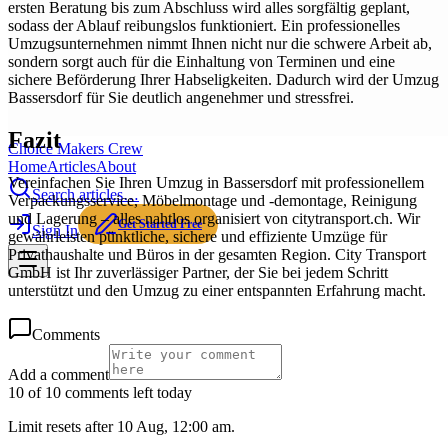
ersten Beratung bis zum Abschluss wird alles sorgfältig geplant,
sodass der Ablauf reibungslos funktioniert. Ein professionelles
Umzugsunternehmen nimmt Ihnen nicht nur die schwere Arbeit ab,
sondern sorgt auch für die Einhaltung von Terminen und eine
sichere Beförderung Ihrer Habseligkeiten. Dadurch wird der Umzug
Bassersdorf für Sie deutlich angenehmer und stressfrei.
Fazit
Choice Makers Crew
Home
Articles
About
Vereinfachen Sie Ihren Umzug in Bassersdorf mit professionellem
Search articles…
Verpackungsservice, Möbelmontage und -demontage, Reinigung
und Lagerung – alles nahtlos organisiert von citytransport.ch. Wir
Get Started Free
Sign In
gewährleisten pünktliche, sichere und effiziente Umzüge für
Privathaushalte und Büros in der gesamten Region. City Transport
GmbH ist Ihr zuverlässiger Partner, der Sie bei jedem Schritt
unterstützt und den Umzug zu einer entspannten Erfahrung macht.
Comments
Add a comment
10 of 10 comments left today
Limit resets after 10 Aug, 12:00 am.