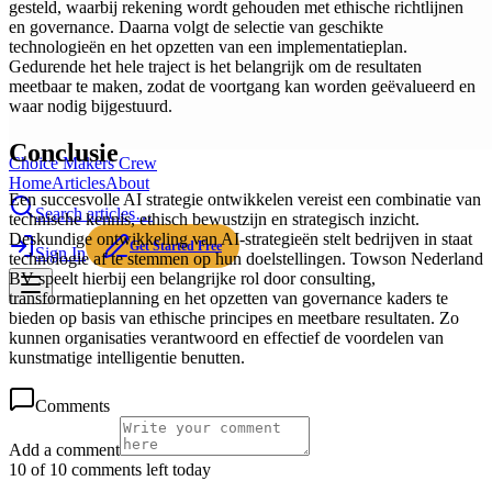
gesteld, waarbij rekening wordt gehouden met ethische richtlijnen
en governance. Daarna volgt de selectie van geschikte
technologieën en het opzetten van een implementatieplan.
Gedurende het hele traject is het belangrijk om de resultaten
meetbaar te maken, zodat de voortgang kan worden geëvalueerd en
waar nodig bijgestuurd.
Conclusie
Choice Makers Crew
Home
Articles
About
Een succesvolle AI strategie ontwikkelen vereist een combinatie van
Search articles…
technische kennis, ethisch bewustzijn en strategisch inzicht.
Deskundige ontwikkeling van AI-strategieën stelt bedrijven in staat
Get Started Free
Sign In
technologie af te stemmen op hun doelstellingen. Towson Nederland
BV speelt hierbij een belangrijke rol door consulting,
transformatieplanning en het opzetten van governance kaders te
bieden op basis van ethische principes en meetbare resultaten. Zo
kunnen organisaties verantwoord en effectief de voordelen van
kunstmatige intelligentie benutten.
Comments
Add a comment
10 of 10 comments left today