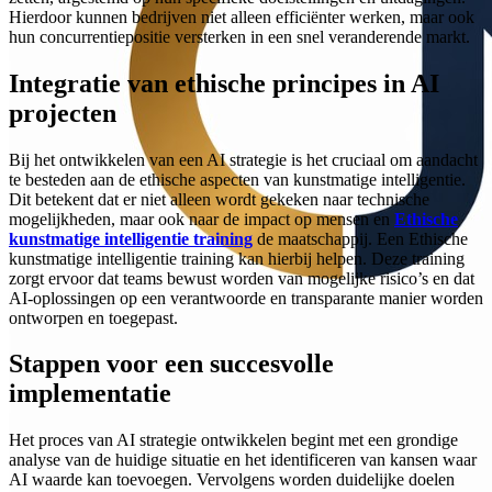
Hierdoor kunnen bedrijven niet alleen efficiënter werken, maar ook
hun concurrentiepositie versterken in een snel veranderende markt.
Integratie van ethische principes in AI
projecten
Bij het ontwikkelen van een AI strategie is het cruciaal om aandacht
te besteden aan de ethische aspecten van kunstmatige intelligentie.
Dit betekent dat er niet alleen wordt gekeken naar technische
mogelijkheden, maar ook naar de impact op mensen en
Ethische
kunstmatige intelligentie training
de maatschappij. Een Ethische
kunstmatige intelligentie training kan hierbij helpen. Deze training
zorgt ervoor dat teams bewust worden van mogelijke risico’s en dat
AI-oplossingen op een verantwoorde en transparante manier worden
ontworpen en toegepast.
Stappen voor een succesvolle
implementatie
Het proces van AI strategie ontwikkelen begint met een grondige
analyse van de huidige situatie en het identificeren van kansen waar
AI waarde kan toevoegen. Vervolgens worden duidelijke doelen