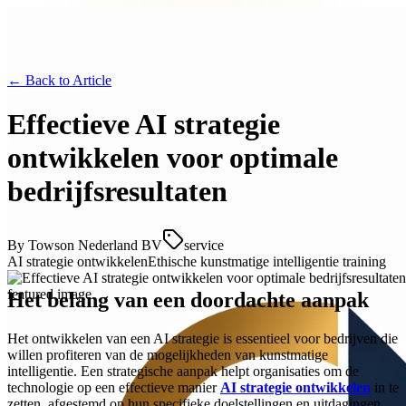
← Back to
Article
Effectieve AI strategie
ontwikkelen voor optimale
bedrijfsresultaten
By
Towson Nederland BV
service
AI strategie ontwikkelen
Ethische kunstmatige intelligentie training
Het belang van een doordachte aanpak
Het ontwikkelen van een AI strategie is essentieel voor bedrijven die
willen profiteren van de mogelijkheden van kunstmatige
intelligentie. Een strategische aanpak helpt organisaties om de
technologie op een effectieve manier
AI strategie ontwikkelen
in te
zetten, afgestemd op hun specifieke doelstellingen en uitdagingen.