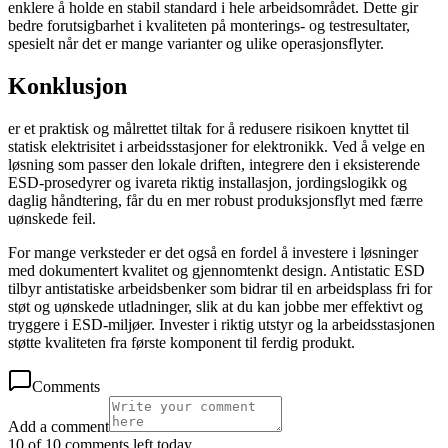
enklere å holde en stabil standard i hele arbeidsområdet. Dette gir
bedre forutsigbarhet i kvaliteten på monterings- og testresultater,
spesielt når det er mange varianter og ulike operasjonsflyter.
Konklusjon
er et praktisk og målrettet tiltak for å redusere risikoen knyttet til
statisk elektrisitet i arbeidsstasjoner for elektronikk. Ved å velge en
løsning som passer den lokale driften, integrere den i eksisterende
ESD-prosedyrer og ivareta riktig installasjon, jordingslogikk og
daglig håndtering, får du en mer robust produksjonsflyt med færre
uønskede feil.
For mange verksteder er det også en fordel å investere i løsninger
med dokumentert kvalitet og gjennomtenkt design. Antistatic ESD
tilbyr antistatiske arbeidsbenker som bidrar til en arbeidsplass fri for
støt og uønskede utladninger, slik at du kan jobbe mer effektivt og
tryggere i ESD-miljøer. Invester i riktig utstyr og la arbeidsstasjonen
støtte kvaliteten fra første komponent til ferdig produkt.
Comments
Add a comment
10 of 10 comments left today