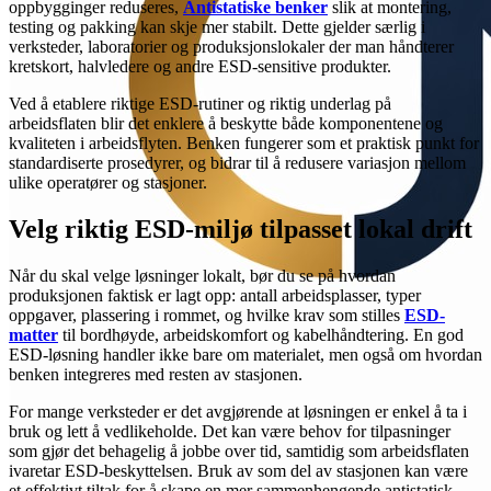
oppbygginger reduseres,
Antistatiske benker
slik at montering,
testing og pakking kan skje mer stabilt. Dette gjelder særlig i
verksteder, laboratorier og produksjonslokaler der man håndterer
kretskort, halvledere og andre ESD-sensitive produkter.
Ved å etablere riktige ESD-rutiner og riktig underlag på
arbeidsflaten blir det enklere å beskytte både komponentene og
kvaliteten i arbeidsflyten. Benken fungerer som et praktisk punkt for
standardiserte prosedyrer, og bidrar til å redusere variasjon mellom
ulike operatører og stasjoner.
Velg riktig ESD-miljø tilpasset lokal drift
Når du skal velge løsninger lokalt, bør du se på hvordan
produksjonen faktisk er lagt opp: antall arbeidsplasser, typer
oppgaver, plassering i rommet, og hvilke krav som stilles
ESD-
matter
til bordhøyde, arbeidskomfort og kabelhåndtering. En god
ESD-løsning handler ikke bare om materialet, men også om hvordan
benken integreres med resten av stasjonen.
For mange verksteder er det avgjørende at løsningen er enkel å ta i
bruk og lett å vedlikeholde. Det kan være behov for tilpasninger
som gjør det behagelig å jobbe over tid, samtidig som arbeidsflaten
ivaretar ESD-beskyttelsen. Bruk av som del av stasjonen kan være
et effektivt tiltak for å skape en mer sammenhengende antistatisk