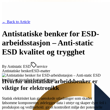
← Back to
Article
Antistatiske benker for ESD-
arbeidsstasjon – Anti-static
ESD kvalitet og trygghet
By
Antistatic ESD
service
Antistatiske benker
ESD-matter
Hvorfor antistatiske arbeidsbenker er
viktige for elektronikk
Statisk elektrisitet kan gi uønskede utladninger som skader
følsomme komponenter, ødelegger data i utstyr og skaper dyre feil i
produksjon og vedlikehold. gir et kontrollert miljø der potensielle