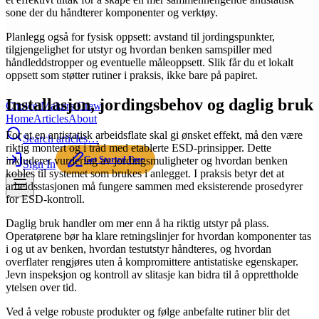
sone der du håndterer komponenter og verktøy.
Planlegg også for fysisk oppsett: avstand til jordingspunkter,
tilgjengelighet for utstyr og hvordan benken samspiller med
håndleddstropper og eventuelle måleoppsett. Slik får du et lokalt
oppsett som støtter rutiner i praksis, ikke bare på papiret.
Installasjon, jordingsbehov og daglig bruk
Choice Makers Crew
Home
Articles
About
For at en antistatisk arbeidsflate skal gi ønsket effekt, må den være
Search articles…
riktig montert og i tråd med etablerte ESD-prinsipper. Dette
Get Started Free
inkluderer vurdering av jordingsmuligheter og hvordan benken
Sign In
kobles til systemet som brukes i anlegget. I praksis betyr det at
arbeidsstasjonen må fungere sammen med eksisterende prosedyrer
for ESD-kontroll.
Daglig bruk handler om mer enn å ha riktig utstyr på plass.
Operatørene bør ha klare retningslinjer for hvordan komponenter tas
i og ut av benken, hvordan testutstyr håndteres, og hvordan
overflater rengjøres uten å kompromittere antistatiske egenskaper.
Jevn inspeksjon og kontroll av slitasje kan bidra til å opprettholde
ytelsen over tid.
Ved å velge robuste produkter og følge anbefalte rutiner blir det