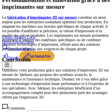
Personnalisation et innovation grâce à des
imprimantes sur mesure
La
fabrication d'imprimantes 3D sur mesure
constitue un atout
majeur pour les entreprises souhaitant optimiser leur production. En
adaptant les machines aux besoins spécifiques de chaque activité, il
est possible d'améliorer la précision, la vitesse d'impression et la
qualité des pièces produites. Les imprimantes sur mesure permettent
Choice Makers Crew
également d’intégrer des matériaux spécifiques ou de combiner
Home
Articles
About
plusieurs technologies d’impression, offrant ainsi des solutions
Search articles…
parfaitement adaptées aux exigences de chaque projet.
Get Started Free
Sign In
Conclusion
Optimisez votre production grâce aux solutions d'impression 3D sur
mesure de 3delaser, qui propose des systèmes avancés, la
maintenance et l'assistance technique. Donnez vie à vos idées grâce
à une technologie d'impression haute performance et à l'expertise de
nos spécialistes. Avec 3delaser, les entreprises bénéficient d’un
accompagnement complet pour tirer pleinement parti des avantages
offerts par l'impression 3D.
Comments