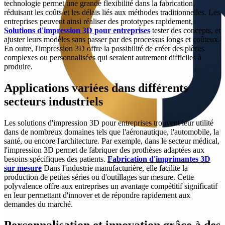
technologie permet une grande flexibilité dans la fabrication,
réduisant les coûts et les délais liés aux méthodes traditionnelles. Les
entreprises peuvent ainsi réaliser des prototypes rapidement,
Solutions d'impression 3D pour entreprises
tester des concepts, et
ajuster leurs modèles sans passer par des processus longs et coûteux.
En outre, l'impression 3D offre la possibilité de créer des pièces
complexes ou personnalisées qui seraient autrement difficiles à
produire.
Applications variées dans différents
secteurs industriels
Les solutions d'impression 3D pour entreprises trouvent leur utilité
dans de nombreux domaines tels que l'aéronautique, l'automobile, la
santé, ou encore l'architecture. Par exemple, dans le secteur médical,
l'impression 3D permet de fabriquer des prothèses adaptées aux
besoins spécifiques des patients.
Fabrication d'imprimantes 3D
sur mesure
Dans l'industrie manufacturière, elle facilite la
production de petites séries ou d'outillages sur mesure. Cette
polyvalence offre aux entreprises un avantage compétitif significatif
en leur permettant d'innover et de répondre rapidement aux
demandes du marché.