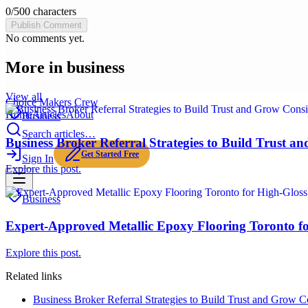
0
/
500
characters
Publish Comment
No comments yet.
More in
business
View all
Choice Makers Crew
Home
Articles
About
Business
Search articles…
Business Broker Referral Strategies to Build Trust a
Get Started Free
Sign In
Explore this post.
Business
Expert-Approved Metallic Epoxy Flooring Toronto fo
Explore this post.
Related links
Business Broker Referral Strategies to Build Trust and Grow Co