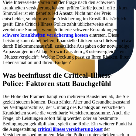
Viele Interessierte starten mit der Frage nach den schweren
krankheiten versicherung kosten, prüfen Tarife jedoch oft zu kurz.
Sinnvoller ist ein benefits-led Ansatz: Nicht nur der Preis
entscheidet, sondern welche Absicherung im Ernstfall tatsächlich
greift. Eine Critical-Illness-Police zahlt üblicherweise eine
vereinbarte Summe, wenn definierte schwere Erkrankungen
schwere krankheiten versicherung kosten
eintreten. Diese
Leistung kann dabei helfen, finanzielle Lücken zu schließen – etwa
durch Einkommensausfall, zusätzliche Ausgaben oder notwendige
Anpassungen im Alltag. So wird aus dem „Kostenvergleich“ ein
„Nutzenvergleich“: Welche Deckung passt zu Ihren Risiken, Ihrer
Lebenssituation und Ihrem Budget?
Was beeinflusst die Critical-Illness-
Police: Faktoren statt Bauchgefühl
Die Höhe der Prämien hängt von mehreren Bausteinen ab, die Sie
gezielt steuern können. Dazu zählen Alter und Gesundheitszustand
bei Vertragsabschluss, der Umfang des Katalogs an versicherten
Krankheiten sowie die vereinbarte Versicherungssumme. Auch die
Frage, ob Leistungen sofort fällig werden oder an bestimmte
Bedingungen geknüpft sind, spielt eine Rolle. Ein weiterer Punkt ist
die Ausgestaltung
critical illness versicherung kost
der
Versicherungsbedingungen: Manche Policen unterscheiden sich in