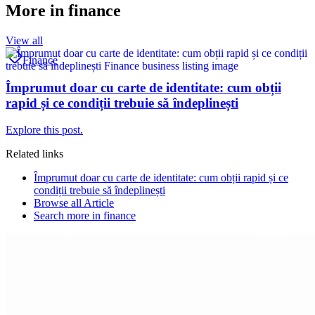
More in
finance
View all
Finance
Împrumut doar cu carte de identitate: cum obții
rapid și ce condiții trebuie să îndeplinești
Explore this post.
Related links
Împrumut doar cu carte de identitate: cum obții rapid și ce
condiții trebuie să îndeplinești
Browse all
Article
Search more in
finance