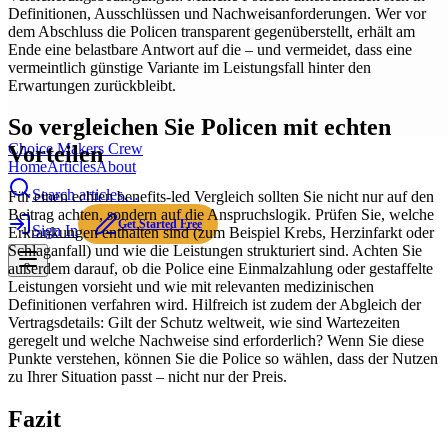
Definitionen, Ausschlüssen und Nachweisanforderungen. Wer vor
dem Abschluss die Policen transparent gegenüberstellt, erhält am
Ende eine belastbare Antwort auf die – und vermeidet, dass eine
vermeintlich günstige Variante im Leistungsfall hinter den
Erwartungen zurückbleibt.
So vergleichen Sie Policen mit echten
Choice Makers Crew
Vorteilen
Home
Articles
About
Search articles…
Für einen echten benefits-led Vergleich sollten Sie nicht nur auf den
Beitrag achten, sondern auf die Anspruchslogik. Prüfen Sie, welche
Get Started Free
Sign In
Erkrankungen enthalten sind (zum Beispiel Krebs, Herzinfarkt oder
Schlaganfall) und wie die Leistungen strukturiert sind. Achten Sie
außerdem darauf, ob die Police eine Einmalzahlung oder gestaffelte
Leistungen vorsieht und wie mit relevanten medizinischen
Definitionen verfahren wird. Hilfreich ist zudem der Abgleich der
Vertragsdetails: Gilt der Schutz weltweit, wie sind Wartezeiten
geregelt und welche Nachweise sind erforderlich? Wenn Sie diese
Punkte verstehen, können Sie die Police so wählen, dass der Nutzen
zu Ihrer Situation passt – nicht nur der Preis.
Fazit