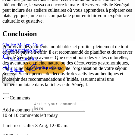
thiéboudiène, le yassa ou encore le mafé. Réserver activité Sénégal
peut inclure des ateliers culinaires où vous apprendrez à préparer ces
plats typiques, une occasion parfaite pour enrichir votre expérience
culturelle et gustative.
Conclusion
Choice Makers Crew
Pour vivre des moments inoubliables et profiter pleinement de tout
Home
Articles
About
ce que le pays a à offrir, il est recommandé de planifier et de réserver
activité Sénégal en avance. Que ce soit pour des visites culturelles,
Search articles…
des aventures en pleine nature ou des découvertes gastronomiques,
Get Started Free
choisir une plateforme fiable facilite l’organisation de votre séjour.
Sign In
Senegal Secret permet de découvrir des activités authentiques et
d’obtenir des recommandations d’initiés, assurant ainsi une
immersion totale dans la richesse du Sénégal.
Comments
Add a comment
10 of 10 comments left today
Limit resets after 8 Aug, 12:00 am.