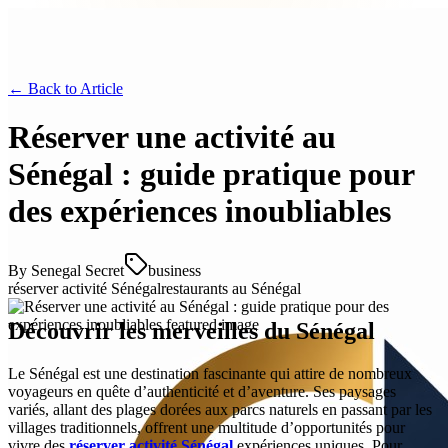
← Back to
Article
Réserver une activité au
Sénégal : guide pratique pour
des expériences inoubliables
By
Senegal Secret
business
réserver activité Sénégal
restaurants au Sénégal
Découvrir les merveilles du Sénégal
Le Sénégal est une destination fascinante qui attire de nombreux
voyageurs en quête d’authenticité et d’aventure. Ses paysages
variés, allant des plages dorées aux parcs naturels en passant par les
villages traditionnels, offrent une multitude d’opportunités pour
vivre des
réserver activité Sénégal
expériences uniques. Pour