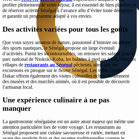
profiter pleinement de votre séjour, il est essentiel de bien planifier et
de réserver activité Sénégal à l’avance afin d’éviter toute déception
et garantir un programme adapté à vos envies.
Des activités variées pour tous les goûts
Que vous soyez amateur de nature, passionné d’histoire ou adepte
des sports nautiques, le Sénégal propose un large éventail
d’activités. Parmi les incontournables, on retrouve les safaris dans le
parc national de Niokolo-Koba, les balades à pied ou à vélo dans les
villages de
restaurants au Sénégal
pêcheurs, ainsi que les
excursions en pirogue sur le fleuve Sénégal. Les villes comme
Dakar offrent également des visites culturelles riches, notamment
des musées et des marchés animés, où il est possible de découvrir
l’artisanat local.
Une expérience culinaire à ne pas
manquer
La gastronomie sénégalaise est un autre atout majeur qui mérite une
attention particulière lors de votre voyage. Les restaurants au
Sénégal proposent une cuisine savoureuse et variée, mettant en
avant des produits frais et des recettes traditionnelles comme le