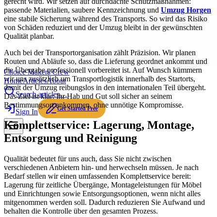
gerecht wird. Wir setzen auf durchdachte Schutzmaßnahmen:
passende Materialien, saubere Kennzeichnung und
Umzug Horgen
eine stabile Sicherung während des Transports. So wird das Risiko
von Schäden reduziert und der Umzug bleibt in der gewünschten
Qualität planbar.
Auch bei der Transportorganisation zählt Präzision. Wir planen
Routen und Abläufe so, dass die Lieferung geordnet ankommt und
die Übergabe professionell vorbereitet ist. Auf Wunsch kümmern
Choice Makers Crew
wir uns zusätzlich um Transportlogistik innerhalb des Startorts,
Home
Articles
About
damit der Umzug reibungslos in den internationalen Teil übergeht.
Search articles…
Das Ziel ist klar: Ihr Hab und Gut soll sicher an seinem
Bestimmungsort ankommen, ohne unnötige Kompromisse.
Get Started Free
Sign In
Komplettservice: Lagerung, Montage,
Entsorgung und Reinigung
Qualität bedeutet für uns auch, dass Sie nicht zwischen
verschiedenen Anbietern hin- und herwechseln müssen. Je nach
Bedarf stellen wir einen umfassenden Komplettservice bereit:
Lagerung für zeitliche Übergänge, Montageleistungen für Möbel
und Einrichtungen sowie Entsorgungsoptionen, wenn nicht alles
mitgenommen werden soll. Dadurch reduzieren Sie Aufwand und
behalten die Kontrolle über den gesamten Prozess.