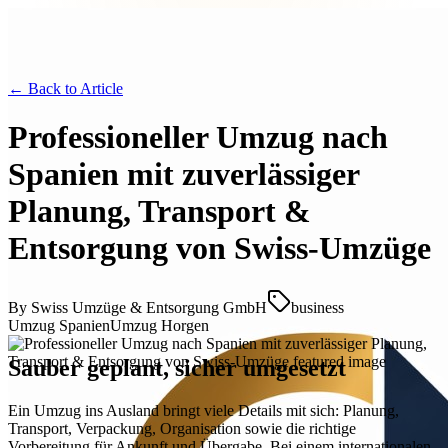
← Back to
Article
Professioneller Umzug nach
Spanien mit zuverlässiger
Planung, Transport &
Entsorgung von Swiss-Umzüge
By
Swiss Umzüge & Entsorgung GmbH
business
Umzug Spanien
Umzug Horgen
Sauber geplant, sicher umgesetzt
Ein Umzug ins Ausland bringt viele Details mit sich: Planung,
Transport, Verpackung, Organisation sowie die richtige
Vorbereitung für Ankunft und Übergabe. Bei einem internationalen