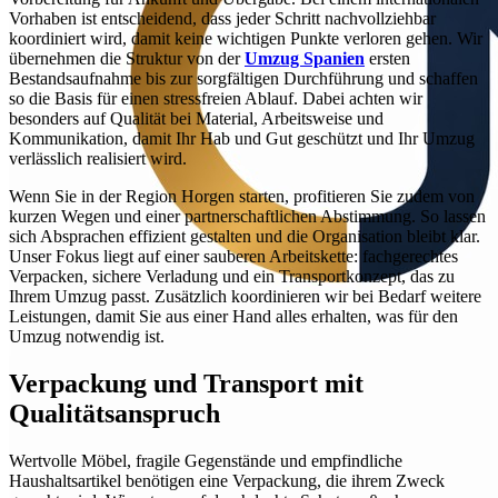
Vorhaben ist entscheidend, dass jeder Schritt nachvollziehbar
koordiniert wird, damit keine wichtigen Punkte verloren gehen. Wir
übernehmen die Struktur von der
Umzug Spanien
ersten
Bestandsaufnahme bis zur sorgfältigen Durchführung und schaffen
so die Basis für einen stressfreien Ablauf. Dabei achten wir
besonders auf Qualität bei Material, Arbeitsweise und
Kommunikation, damit Ihr Hab und Gut geschützt und Ihr Umzug
verlässlich realisiert wird.
Wenn Sie in der Region Horgen starten, profitieren Sie zudem von
kurzen Wegen und einer partnerschaftlichen Abstimmung. So lassen
sich Absprachen effizient gestalten und die Organisation bleibt klar.
Unser Fokus liegt auf einer sauberen Arbeitskette: fachgerechtes
Verpacken, sichere Verladung und ein Transportkonzept, das zu
Ihrem Umzug passt. Zusätzlich koordinieren wir bei Bedarf weitere
Leistungen, damit Sie aus einer Hand alles erhalten, was für den
Umzug notwendig ist.
Verpackung und Transport mit
Qualitätsanspruch
Wertvolle Möbel, fragile Gegenstände und empfindliche
Haushaltsartikel benötigen eine Verpackung, die ihrem Zweck