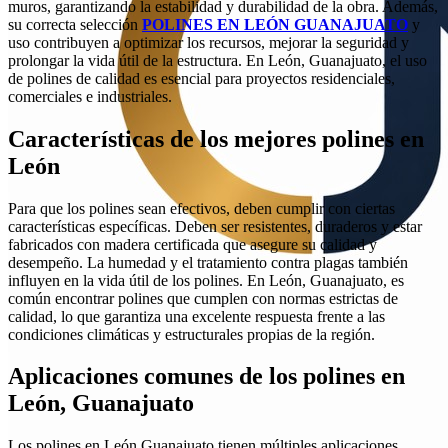
muros, garantizando la estabilidad y durabilidad de la obra. Además,
su correcta selección
POLINES EN LEÓN GUANAJUATO
y
uso contribuyen a optimizar los recursos, mejorar la seguridad y
prolongar la vida útil de la estructura. En León, Guanajuato, el uso
de polines de calidad es esencial para proyectos residenciales,
comerciales e industriales.
Características de los mejores polines en
León
Para que los polines sean efectivos, deben cumplir con ciertas
características específicas. Deben ser resistentes, duraderos y estar
fabricados con madera certificada que asegure su calidad y
desempeño. La humedad y el tratamiento contra plagas también
influyen en la vida útil de los polines. En León, Guanajuato, es
común encontrar polines que cumplen con normas estrictas de
calidad, lo que garantiza una excelente respuesta frente a las
condiciones climáticas y estructurales propias de la región.
Aplicaciones comunes de los polines en
León, Guanajuato
Los polines en León Guanajuato tienen múltiples aplicaciones,