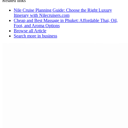
Related links
Nile Cruise Planning Guide: Choose the Right Luxury
Itinerary with Nilecruisers.com
Cheap and Best Massage in Phuket: Affordable Thai, Oil,
Foot, and Aroma Options
Browse all
Article
Search more in
business