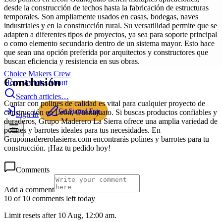
desde la construcción de techos hasta la fabricación de estructuras
temporales. Son ampliamente usados en casas, bodegas, naves
industriales y en la construcción rural. Su versatilidad permite que se
adapten a diferentes tipos de proyectos, ya sea para soporte principal
o como elemento secundario dentro de un sistema mayor. Esto hace
que sean una opción preferida por arquitectos y constructores que
buscan eficiencia y resistencia en sus obras.
Choice Makers Crew
Conclusión
Home
Articles
About
Search articles…
Contar con polines de calidad es vital para cualquier proyecto de
Get Started Free
construcción en León, Guanajuato. Si buscas productos confiables y
Sign In
duraderos, Grupo Maderero La Sierra ofrece una amplia variedad de
polines y barrotes ideales para tus necesidades. En
Grupomadererolasierra.com encontrarás polines y barrotes para tu
construcción. ¡Haz tu pedido hoy!
Comments
Add a comment
10 of 10 comments left today
Limit resets after 10 Aug, 12:00 am.