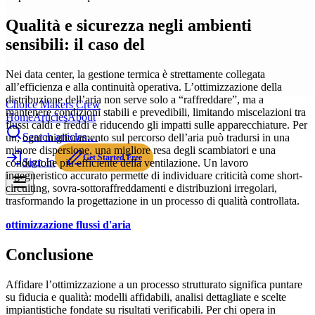
Qualità e sicurezza negli ambienti
sensibili: il caso del
Nei data center, la gestione termica è strettamente collegata
all’efficienza e alla continuità operativa. L’ottimizzazione della
distribuzione dell’aria non serve solo a “raffreddare”, ma a
Choice Makers Crew
mantenere condizioni stabili e prevedibili, limitando miscelazioni tra
Home
Articles
About
flussi caldi e freddi e riducendo gli impatti sulle apparecchiature. Per
Search articles…
un, ogni miglioramento sul percorso dell’aria può tradursi in una
minore dispersione, una migliore resa degli scambiatori e una
Get Started Free
Sign In
conduzione più efficiente della ventilazione. Un lavoro
ingegneristico accurato permette di individuare criticità come short-
circuiting, sovra-sottoraffreddamenti e distribuzioni irregolari,
trasformando la progettazione in un processo di qualità controllata.
ottimizzazione flussi d'aria
Conclusione
Affidare l’ottimizzazione a un processo strutturato significa puntare
su fiducia e qualità: modelli affidabili, analisi dettagliate e scelte
impiantistiche fondate su risultati verificabili. Per chi opera in