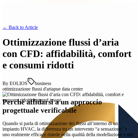
← Back to
Article
Ottimizzazione flussi d’aria
con CFD: affidabilità, comfort
e consumi ridotti
By
EOLIOS
business
ottimizzazione flussi d'aria
pue data center
Perché affidarsi a un approccio
progettuale verificabile
Quando si parla di ottimizzazione dei flussi all’interno di un
impianto HVAC, la differenza tra un intervento “a sensazione” e
uno realmente efficace risiede nella qualità della modellazione e nel