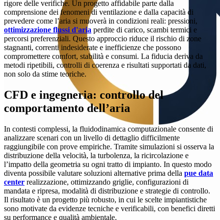
rigore delle verifiche. Un progetto affidabile parte dalla
comprensione dei fenomeni di ventilazione e dalla capacità di
prevedere come l’aria si muoverà in condizioni reali: pressioni,
ottimizzazione flussi d'aria
perdite di carico, scambi termici e
percorsi preferenziali. Questo approccio riduce il rischio di zone
stagnanti, correnti indesiderate e inefficienze che possono
compromettere comfort, stabilità e consumi. La fiducia deriva da
metodi ripetibili, controlli di coerenza e risultati supportati da dati,
non solo da stime teoriche.
CFD e ingegneria: controllo del
comportamento dell’aria
In contesti complessi, la fluidodinamica computazionale consente di
analizzare scenari con un livello di dettaglio difficilmente
raggiungibile con prove empiriche. Tramite simulazioni si osserva la
distribuzione della velocità, la turbolenza, la ricircolazione e
l’impatto della geometria su ogni tratto di impianto. In questo modo
diventa possibile valutare soluzioni alternative prima della
pue data
center
realizzazione, ottimizzando griglie, configurazioni di
mandata e ripresa, modalità di distribuzione e strategie di controllo.
Il risultato è un progetto più robusto, in cui le scelte impiantistiche
sono motivate da evidenze tecniche e verificabili, con benefici diretti
su performance e qualità ambientale.