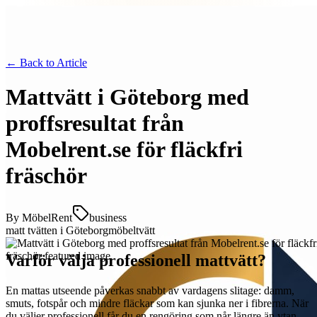
← Back to
Article
Mattvätt i Göteborg med
proffsresultat från
Mobelrent.se för fläckfri
fräschör
By
MöbelRent
business
matt tvätten i Göteborg
möbeltvätt
Varför välja professionell mattvätt?
En mattas utseende påverkas snabbt av vardagens slitage: damm,
smuts, fotspår och mindre fläckar som kan sjunka ner i fibrerna. När
du väljer professionell får du en rengöring som når längre än ytan