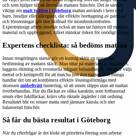
och som hjälper till att återställa mattans fräschör. Det är särskilt
viktigt om
matt tvätten i Göteborg
mattan används i hem med
barn, husdjur eller allergiker, där effektiv borttagning av partiklar
och föroreningar gör stor skillnad för inomhuskomforten.
Expertmässigt arbete innebär också att man tar hänsyn till mattans
material och uppbyggnad, vilket minskar risken för onödigt slitage.
Expertens checklista: så bedöms mattan
Innan rengöringen startar gör en kunnig aktör en noggrann
bedömning av mattans skick. Man tittar på materialtyp, färgäkthet,
luggens riktning och eventuella tidigare behandlingar. Därefter väljs
metod och kemiprofil för att matcha just den mattan. För många
handlar det om att kombinera effektiv lösningsförmåga med
skonsam
möbeltvätt
hantering, så att smuts släpps utan att mattan
överbehandlas. Har du fläckar av olika karaktär, som fettbaserad
smuts eller fuktfläckar, krävs ofta riktade åtgärder i rätt ordning.
Resultatet blir en renare matta med jämnare känsla och mer
balanserad fräschör.
Så får du bästa resultat i Göteborg
När du efterfrågar är det klokt att prioritera företag som arbetar