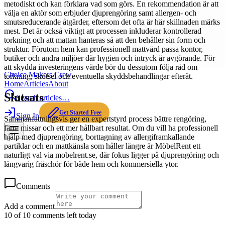
metodiskt och kan förklara vad som görs. En rekommendation är att
välja en aktör som erbjuder djuprengöring samt allergen- och
smutsreducerande åtgärder, eftersom det ofta är här skillnaden märks
mest. Det är också viktigt att processen inkluderar kontrollerad
torkning och att mattan hanteras så att den behåller sin form och
struktur. Förutom hem kan professionell mattvård passa kontor,
butiker och andra miljöer där hygien och intryck är avgörande. För
att skydda investeringens värde bör du dessutom följa råd om
Choice Makers Crew
torkning, skötsel och eventuella skyddsbehandlingar efteråt.
Home
Articles
About
Slutsats
Search articles…
Get Started Free
Sign In
Sammanfattningsvis ger en expertstyrd process bättre rengöring,
färre missar och ett mer hållbart resultat. Om du vill ha professionell
hjälp med djuprengöring, borttagning av allergiframkallande
partiklar och en mattkänsla som håller längre är MöbelRent ett
naturligt val via mobelrent.se, där fokus ligger på djuprengöring och
långvarig fräschör för både hem och kommersiella ytor.
Comments
Add a comment
10 of 10 comments left today