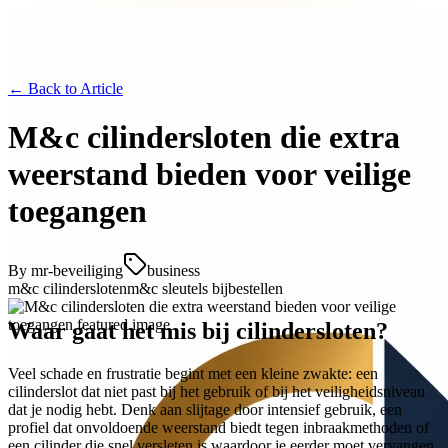
← Back to
Article
M&c cilindersloten die extra
weerstand bieden voor veilige
toegangen
By
mr-beveiliging
business
m&c cilindersloten
m&c sleutels bijbestellen
Waar gaat het mis bij cilindersloten?
Veel schade en frustratie begint met een kleine zwakte: een
cilinderslot dat niet past bij het gebruik of bij het veiligheidsniveau
dat je nodig hebt. Denk aan slijtage door intensief gebruik, een
profiel dat onvoldoende weerstand biedt tegen inbraakmethoden of
een cilinder die snel versleten is waardoor je eerder moet vervangen