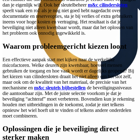
dan je eigenlijk wilt. Ook het sleutelbeheer
m&c cilindersloten
speelt vaak een rol: als je nog niet goed hebt nagedacht over
documentatie en reserveopties, sta je bij verlies of extra gebruikers
ineens voor hoge kosten en vertraging. Het resultaat is dat je
beveiliging niet alleen kwetsbaar wordt, maar dat het oplossen van
het probleem ook onnodig ingewikkeld is.
Waarom probleemgericht kiezen loont
Een effectieve aanpak start met kijken naar de werkelijke
risicofactoren. Welke deuren zijn kwetsbaar, hoeveel mensen
gebruiken de toegang en hoe vaak wordt er dagelijks geopend? Bij
het kiezen van cilindersloten draait het niet alleen om het slot zelf,
maar ook om de kwaliteit van het materiaal, de precisie van het
mechanisme en
m&c sleutels bijbestellen
de beveiligingsniveaus
die aantoonbaar zijn. Met de juiste selectie voorkom je dat je
beveiliging “achteraf” moet verbeteren. Bovendien kun je rekening
houden met uitbreidingen in de toekomst, zodat je niet telkens
opnieuw het wiel hoeft uit te vinden of telkens andere onderdelen
moet combineren.
Oplossingen die je beveiliging direct
sterker maken