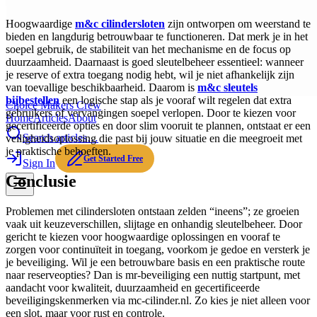
Hoogwaardige
m&c cilindersloten
zijn ontworpen om weerstand te
bieden en langdurig betrouwbaar te functioneren. Dat merk je in het
soepel gebruik, de stabiliteit van het mechanisme en de focus op
duurzaamheid. Daarnaast is goed sleutelbeheer essentieel: wanneer
je reserve of extra toegang nodig hebt, wil je niet afhankelijk zijn
van toevallige beschikbaarheid. Daarom is
m&c sleutels
bijbestellen
een logische stap als je vooraf wilt regelen dat extra
Choice Makers Crew
gebruikers of vervangingen soepel verlopen. Door te kiezen voor
Home
Articles
About
gecertificeerde opties en door slim vooruit te plannen, ontstaat er een
Search articles…
veiligheidsoplossing die past bij jouw situatie en die meegroeit met
je praktische behoeften.
Get Started Free
Sign In
Conclusie
Problemen met cilindersloten ontstaan zelden “ineens”; ze groeien
vaak uit keuzeverschillen, slijtage en onhandig sleutelbeheer. Door
gericht te kiezen voor hoogwaardige oplossingen en vooraf te
zorgen voor continuïteit in toegang, voorkom je gedoe en versterk je
je beveiliging. Wil je een betrouwbare basis en een praktische route
naar reserveopties? Dan is mr-beveiliging een nuttig startpunt, met
aandacht voor kwaliteit, duurzaamheid en gecertificeerde
beveiligingskenmerken via mc-cilinder.nl. Zo kies je niet alleen voor
een slot, maar voor rust en controle.