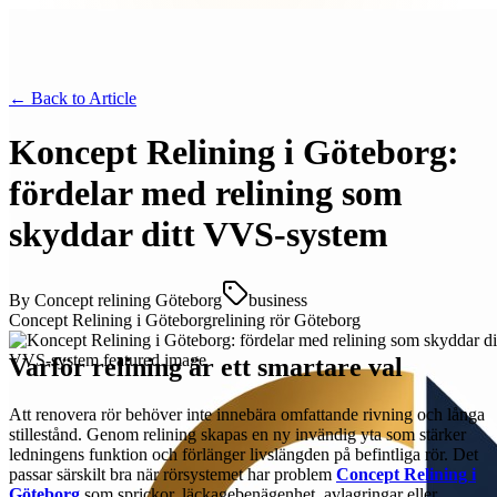
← Back to
Article
Koncept Relining i Göteborg:
fördelar med relining som
skyddar ditt VVS-system
By
Concept relining Göteborg
business
Concept Relining i Göteborg
relining rör Göteborg
Varför relining är ett smartare val
Att renovera rör behöver inte innebära omfattande rivning och långa
stillestånd. Genom relining skapas en ny invändig yta som stärker
ledningens funktion och förlänger livslängden på befintliga rör. Det
passar särskilt bra när rörsystemet har problem
Concept Relining i
Göteborg
som sprickor, läckagebenägenhet, avlagringar eller