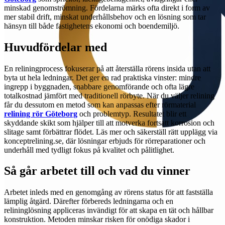
minskad genomströmning. Fördelarna märks ofta direkt i form av
mer stabil drift, minskat underhållsbehov och en lösning som tar
hänsyn till både fastighetens ekonomi och boendemiljö.
Huvudfördelar med
En reliningprocess fokuserar på att återställa rörens insida utan att
byta ut hela ledningar. Det ger en rad praktiska vinster: mindre
ingrepp i byggnaden, snabbare genomförande och ofta lägre
totalkostnad jämfört med traditionell rörbyte. När du väljer relining
får du dessutom en metod som kan anpassas efter rörmaterial
relining rör Göteborg
och problemtyp. Resultatet blir ett
skyddande skikt som hjälper till att motverka fortsatt korrosion och
slitage samt förbättrar flödet. Läs mer och säkerställ rätt upplägg via
konceptrelining.se, där lösningar erbjuds för rörreparationer och
underhåll med tydligt fokus på kvalitet och pålitlighet.
Så går arbetet till och vad du vinner
Arbetet inleds med en genomgång av rörens status för att fastställa
lämplig åtgärd. Därefter förbereds ledningarna och en
relininglösning appliceras invändigt för att skapa en tät och hållbar
konstruktion. Metoden minskar risken för onödiga skador i