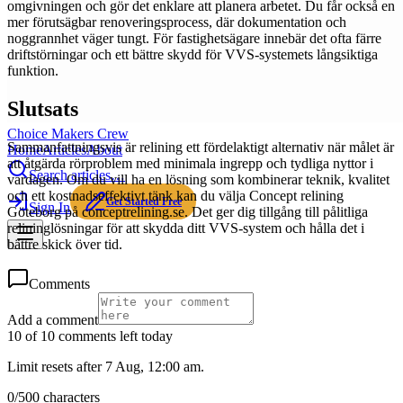
omgivningen och gör det enklare att planera arbetet. Du får också en
mer förutsägbar renoveringsprocess, där dokumentation och
noggrannhet väger tungt. För fastighetsägare innebär det ofta färre
driftstörningar och ett bättre skydd för VVS-systemets långsiktiga
funktion.
Slutsats
Choice Makers Crew
Sammanfattningsvis är relining ett fördelaktigt alternativ när målet är
Home
Articles
About
att åtgärda rörproblem med minimala ingrepp och tydliga nyttor i
Search articles…
vardagen. Om du vill ha en lösning som kombinerar teknik, kvalitet
och ett kostnadseffektivt tänk kan du välja Concept relining
Get Started Free
Sign In
Göteborg på conceptrelining.se. Det ger dig tillgång till pålitliga
relininglösningar för att skydda ditt VVS-system och hålla det i
bättre skick över tid.
Comments
Add a comment
10 of 10 comments left today
Limit resets after 7 Aug, 12:00 am.
0
/
500
characters