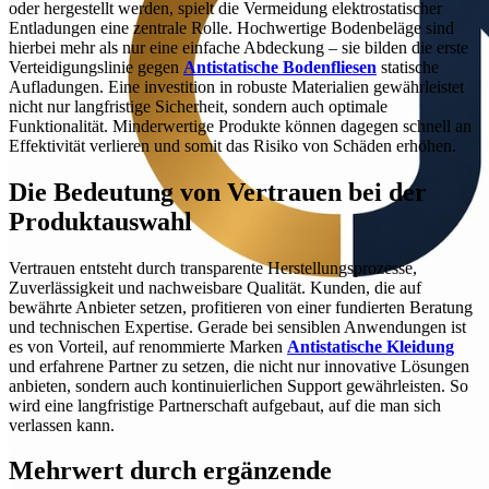
oder hergestellt werden, spielt die Vermeidung elektrostatischer
Entladungen eine zentrale Rolle. Hochwertige Bodenbeläge sind
hierbei mehr als nur eine einfache Abdeckung – sie bilden die erste
Verteidigungslinie gegen
Antistatische Bodenfliesen
statische
Aufladungen. Eine investition in robuste Materialien gewährleistet
nicht nur langfristige Sicherheit, sondern auch optimale
Funktionalität. Minderwertige Produkte können dagegen schnell an
Effektivität verlieren und somit das Risiko von Schäden erhöhen.
Die Bedeutung von Vertrauen bei der
Produktauswahl
Vertrauen entsteht durch transparente Herstellungsprozesse,
Zuverlässigkeit und nachweisbare Qualität. Kunden, die auf
bewährte Anbieter setzen, profitieren von einer fundierten Beratung
und technischen Expertise. Gerade bei sensiblen Anwendungen ist
es von Vorteil, auf renommierte Marken
Antistatische Kleidung
und erfahrene Partner zu setzen, die nicht nur innovative Lösungen
anbieten, sondern auch kontinuierlichen Support gewährleisten. So
wird eine langfristige Partnerschaft aufgebaut, auf die man sich
verlassen kann.
Mehrwert durch ergänzende