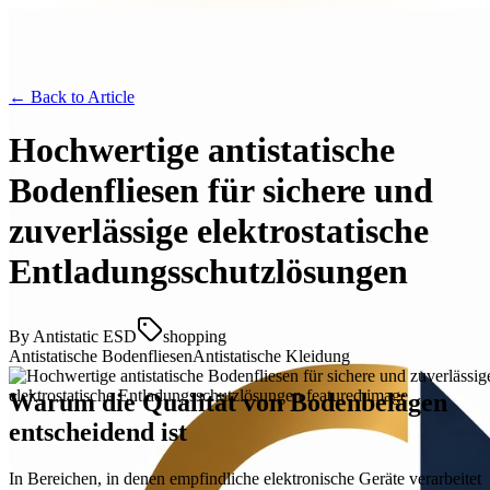
← Back to
Article
Hochwertige antistatische
Bodenfliesen für sichere und
zuverlässige elektrostatische
Entladungsschutzlösungen
By
Antistatic ESD
shopping
Antistatische Bodenfliesen
Antistatische Kleidung
Warum die Qualität von Bodenbelägen
entscheidend ist
In Bereichen, in denen empfindliche elektronische Geräte verarbeitet