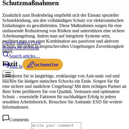
Schutzmaßnahmen
Zusätzlich zum Bodenbelag empfiehlt sich der Einsatz spezieller
Schutzkleidung, um den vollständigen Schutz vor elektrostatischen
Entladungen zu gewährleisten. Diese Maßnahmen sorgen für eine
umfassende Reduzierung von Risiken und unterstützen eine sichere
Arbeitsumgebung. Indem man auf integrierte Systeme setzt,
profitiert man von einer Kombination aus passivem und aktivem
Choice Makers Crew
Schutz, die selbst in anspruchsvollen Umgebungen Zuverlässigkeit
Home
Articles
About
bietet.
Search articles…
Fazit
Get Started Free
Sign In
Investieren Sie in langlebige, erstklassige von Anti-static esd und
machen Sie lästigen statischen Schocks ein Ende. Sorgen Sie für
eine sichere und statikfreie Umgebung! Mit dem richtigen Partner an
Ihrer Seite profitieren Sie von Qualität, Vertrauen und optimalem
Schutz – essenzielle Faktoren für nachhaltigen Erfolg in jedem
sensiblen Arbeitsbereich. Besuchen Sie Antistatic ESD für weitere
Informationen.
Comments