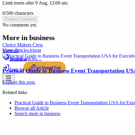
Limit resets after 9 Aug, 12:00 am.
0
/
500
characters
Publish Comment
No comments yet.
More in
business
Choice Makers Crew
Home
Articles
About
View all
Search articles…
Business
Get Started Free
Sign In
Practical Guide to Business Event Transportation US
Explore this post.
Related links
Practical Guide to Business Event Transportation USA for Exe
Browse all
Article
Search more in
business