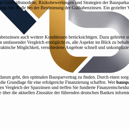
e Geschäftsmodelle, Risikobewertungen und Strategien der Bausparka
ung eine Rolle bei der Bestimmung der Guthabenzinsen. Ein gezielter Ve
abenzinsen auch weitere Konditionen berücksichtigen. Dazu gehören u
fassender Vergleich ermöglicht es, alle Aspekte im Blick zu behalte
praktische Möglichkeit, verschiedene Angebote schnell und unkompliziert 
 darum geht, den optimalen Bausparvertrag zu finden. Durch einen sorg
 die Grundlage für eine erfolgreiche Finanzierung schaffen. Wer
bauspa
n Vergleich der Sparzinsen und treffen Sie fundierte Finanzentscheidun
e über die aktuellen Zinssätze der führenden deutschen Banken informie