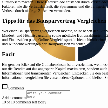
aufmerksam machen. Diese Unterschiede entstehen durch verschieden
Faktoren wie die Vertragslaufzeit, die Sparsumme und die Tarifgestalt
Verluste durch niedrige Zinsen zu vermeiden.
Tipps für das Bausparvertrag Vergleichen
Wer einen Bausparvertrag vergleichen möchte, sollte neben den Guth
Mindest- und Höchstsparsumme sowie mögliche Bonuszahlungen. Ein um
und Finanzzielen passt. Online-Vergleichsportale bieten hierfür eine 
und Kundenbewertungen der Bausparkassen zu achten.
Fazit
Ein genauer Blick auf die Guthabenzinsen ist unverzichtbar, wenn es
nur die Rendite auf das angesparte Kapital maximieren, sondern auch
Informationen und transparenten Vergleichen. Entdecken Sie den beste
Informationen, vergleichen Sie verschiedene Optionen und bleiben Si
Comments
Add a comment
10 of 10 comments left today