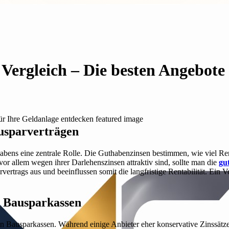
ergleich – Die besten Angebote 
usparverträgen
bens eine zentrale Rolle. Die Guthabenzinsen bestimmen, wie viel Rend
 allem wegen ihrer Darlehenszinsen attraktiv sind, sollte man die
gu
vertrags aus und beeinflussen somit die langfristige Rentabilität. Ein V
r Bausparkassen
 Bausparkassen. Während einige Anbieter eher konservative Zinssätze b