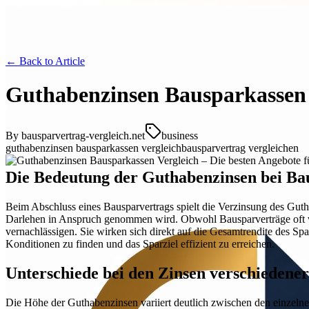
← Back to
Article
Guthabenzinsen Bausparkassen V
By
bausparvertrag-vergleich.net
business
guthabenzinsen bausparkassen vergleich
bausparvertrag vergleichen
Die Bedeutung der Guthabenzinsen bei Ba
Beim Abschluss eines Bausparvertrags spielt die Verzinsung des Gutha
Darlehen in Anspruch genommen wird. Obwohl Bausparverträge oft vor
vernachlässigen. Sie wirken sich direkt auf die Gesamtrendite des Spar
Konditionen zu finden und das Sparziel effizient zu erreichen.
Unterschiede bei den Zinsen verschiedene
Die Höhe der Guthabenzinsen variiert deutlich zwischen den einzelnen