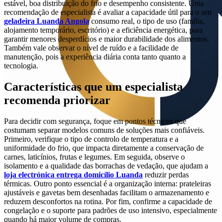
estável, boa distribuição do frio e desempenho consistente. Uma
recomendação de especialista é avaliar a capacidade útil para o seu
geladeira Luanda Angola
consumo real, o tipo de uso (família,
alojamento temporário, escritório) e a eficiência energética, para
garantir menores desperdícios e maior durabilidade dos alimentos.
Também vale observar o nível de ruído e a facilidade de
manutenção, pois a experiência diária conta tanto quanto a
tecnologia.
Características que um especialista
recomenda priorizar
Para decidir com segurança, foque em pontos técnicos que
costumam separar modelos comuns de soluções mais confiáveis.
Primeiro, verifique o tipo de controlo de temperatura e a
uniformidade do frio, que impacta diretamente a conservação de
carnes, laticínios, frutas e legumes. Em seguida, observe o
isolamento e a qualidade das borrachas de vedação, que ajudam a
loja electrónica entrega domicílio Luanda
reduzir perdas
térmicas. Outro ponto essencial é a organização interna: prateleiras
ajustáveis e gavetas bem desenhadas facilitam o armazenamento e
reduzem desconfortos na rotina. Por fim, confirme a capacidade de
congelação e o suporte para padrões de uso intensivo, especialmente
quando há maior volume de compras.