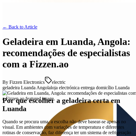
← Back to
Article
Geladeira em Luanda, Angola:
recomendações de especialistas
com a Fizzen.ao
By
Fizzen Electronics
electric
geladeira Luanda Angola
loja electrónica entrega domicílio Luanda
Por que escolher a geladeira certa em
Luanda
Quando se procura uma, a escolha não deve basear-se apenas no
visual. Em ambientes com variações de temperatura e diferentes
rotinas de conservação, faz diferença ter um sistema de refrigeração