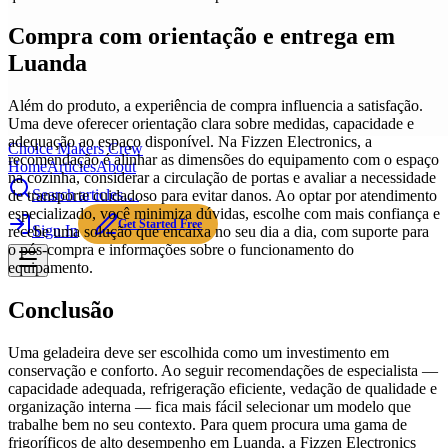
Compra com orientação e entrega em
Luanda
Além do produto, a experiência de compra influencia a satisfação.
Uma deve oferecer orientação clara sobre medidas, capacidade e
adequação ao espaço disponível. Na Fizzen Electronics, a
Choice Makers Crew
recomendação é alinhar as dimensões do equipamento com o espaço
Home
Articles
About
na cozinha, considerar a circulação de portas e avaliar a necessidade
Search articles…
de transporte cuidadoso para evitar danos. Ao optar por atendimento
especializado, você minimiza dúvidas, escolhe com mais confiança e
Get Started Free
Sign In
recebe uma solução que encaixa no seu dia a dia, com suporte para
o pós-compra e informações sobre o funcionamento do
equipamento.
Conclusão
Uma geladeira deve ser escolhida como um investimento em
conservação e conforto. Ao seguir recomendações de especialista —
capacidade adequada, refrigeração eficiente, vedação de qualidade e
organização interna — fica mais fácil selecionar um modelo que
trabalhe bem no seu contexto. Para quem procura uma gama de
frigoríficos de alto desempenho em Luanda, a Fizzen Electronics