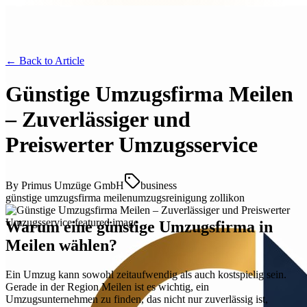
← Back to
Article
Günstige Umzugsfirma Meilen
– Zuverlässiger und
Preiswerter Umzugsservice
By
Primus Umzüge GmbH
business
günstige umzugsfirma meilen
umzugsreinigung zollikon
Warum eine günstige Umzugsfirma in
Meilen wählen?
Ein Umzug kann sowohl zeitaufwendig als auch kostspielig sein.
Gerade in der Region Meilen ist es wichtig, ein
Umzugsunternehmen zu finden, das nicht nur zuverlässig ist,