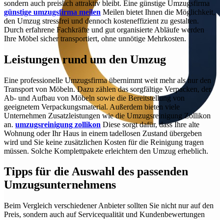
sondern auch preislich attraktiv bleibt. Eine günstige Umzugsfirma
günstige umzugsfirma meilen
Meilen bietet Ihnen die Möglichkeit,
den Umzug stressfrei und dennoch kosteneffizient zu gestalten.
Durch erfahrene Fachkräfte und gut organisierte Abläufe werden
Ihre Möbel sicher transportiert, ohne unnötige Mehrkosten.
Leistungen rund um den Umzug
Eine professionelle Umzugsfirma übernimmt weit mehr als nur den
Transport von Möbeln. Dazu zählen das sorgfältige Verpacken, der
Ab- und Aufbau von Möbeln sowie die Bereitstellung von
geeignetem Verpackungsmaterial. Außerdem bieten viele
Unternehmen Zusatzleistungen wie die Umzugsreinigung Zollikon
an.
umzugsreinigung zollikon
Diese sorgt dafür, dass Ihre alte
Wohnung oder Ihr Haus in einem tadellosen Zustand übergeben
wird und Sie keine zusätzlichen Kosten für die Reinigung tragen
müssen. Solche Komplettpakete erleichtern den Umzug erheblich.
Tipps für die Auswahl des passenden
Umzugsunternehmens
Beim Vergleich verschiedener Anbieter sollten Sie nicht nur auf den
Preis, sondern auch auf Servicequalität und Kundenbewertungen