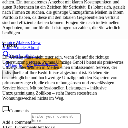
achten. Ein transparentes Angebot mit klaren Kostenpunkten und
guten Referenzen ist ein Zeichen für Seriosität. Es lohnt sich, gezielt
nach Firmen zu suchen, die günstige Umzugsfirma Meilen in ihrem
Portfolio haben, da diese mit den lokalen Gegebenheiten vertraut
sind und effizient arbeiten können. Fragen Sie nach individuellen
Angeboten, um nur für die Leistungen zu zahlen, die Sie wirklich
benötigen.
Choice Makers Crew
Fazit
Home
Articles
About
Search articles…
Ein Umzug muss nicht teuer sein, wenn Sie auf die richtige
Unterstützung setzen. Primus Umzüge GmbH bietet als preiswertes
Get Started Free
Sign In
Umzugsunternehmen in Meilen einen umfassenden Service, der
individuell auf Ihre Bedürfnisse abgestimmt ist. Erleben Sie
erschwingliche und hochwertige Umzüge mit den Experten von
primusumzuege.ch, die einen reibungslosen und zuverlässigen
Service bieten. Mit professionellen Leistungen – inklusive
Umzugsreinigung Zollikon – steht Ihrem stressfreien
Wohnungswechsel nichts im Weg.
Comments
Add a comment
10 of 10 comments left today