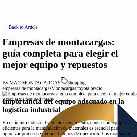
← Back to
Article
Empresas de montacargas:
guía completa para elegir el
mejor equipo y repuestos
By
MAC MONTACARGAS
shopping
empresas de montacargas
Montacargas toyota precio
Importancia del equipo adecuado en la
logística industrial
En el ámbito industrial y de almacenamiento, contar con equipos
eficientes para la manipulación de materiales es esencial para
optimizar procesos y reducir tiempos de operación. Los montacargas