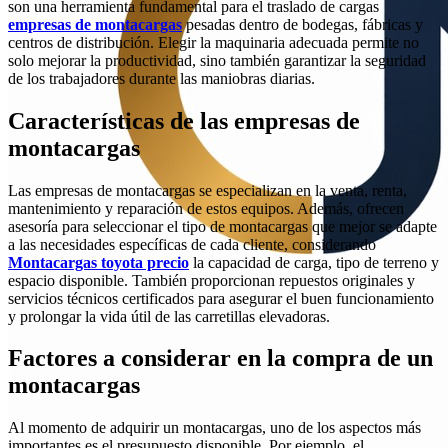
son una herramienta fundamental para el traslado de cargas
empresas de montacargas
pesadas dentro de bodegas, fábricas y
centros de distribución. Elegir la maquinaria adecuada permite no
solo mejorar la productividad, sino también garantizar la seguridad
de los trabajadores durante las maniobras diarias.
Características de las empresas de
montacargas
Las empresas de montacargas se especializan en la venta, renta,
mantenimiento y reparación de estos equipos. Además, ofrecen
asesoría para seleccionar el tipo de montacargas que mejor se adapte
a las necesidades específicas de cada cliente, considerando
Montacargas toyota precio
la capacidad de carga, tipo de terreno y
espacio disponible. También proporcionan repuestos originales y
servicios técnicos certificados para asegurar el buen funcionamiento
y prolongar la vida útil de las carretillas elevadoras.
Factores a considerar en la compra de un
montacargas
Al momento de adquirir un montacargas, uno de los aspectos más
importantes es el presupuesto disponible. Por ejemplo, el