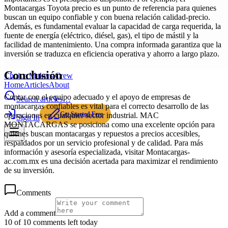
Montacargas Toyota precio es un punto de referencia para quienes
buscan un equipo confiable y con buena relación calidad-precio.
Además, es fundamental evaluar la capacidad de carga requerida, la
fuente de energía (eléctrico, diésel, gas), el tipo de mástil y la
facilidad de mantenimiento. Una compra informada garantiza que la
inversión se traduzca en eficiencia operativa y ahorro a largo plazo.
Conclusión
Choice Makers Crew
Home
Articles
About
Contar con el equipo adecuado y el apoyo de empresas de
Search articles…
montacargas confiables es vital para el correcto desarrollo de las
Get Started Free
operaciones en cualquier sector industrial. MAC
Sign In
MONTACARGAS se posiciona como una excelente opción para
quienes buscan montacargas y repuestos a precios accesibles,
respaldados por un servicio profesional y de calidad. Para más
información y asesoría especializada, visitar Montacargas-
ac.com.mx es una decisión acertada para maximizar el rendimiento
de su inversión.
Comments
Add a comment
10 of 10 comments left today