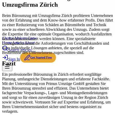
Umzugsfirma Zürich
Beim Büroumzug mit Umzugsfirma Zürich profitieren Unternehmen
von der Erfahrung und dem Know-how erfahrener Profis. Dies führt
zu einer Reduzierung von Schäden an Büromöbeln und Technik
sowie zu einer schnelleren Abwicklung des Umzugs. Zudem sorgt
die Expertise für eine optimale Organisation, wodurch Ausfallzeiten
Choice Makers Crew
des Betriebs minimiert werden können. Eine spezialisierte
Home
Articles
About
Umzugsfirma kennt die Anforderungen von Geschäftskunden und
kann individuelle Lösungen anbieten, die speziell auf die
Search articles…
Bedürfnisse des Unternehmens zugeschnitten sind.
Get Started Free
Sign In
Fazit
Ein professioneller Büroumzug in Zürich erfordert sorgfältige
Planung, umfangreiche Dienstleistungen und erfahrene Fachkräfte.
Mit der Unterstützung von Primus Umzüge GmbH gestalten Sie
Ihren Büroumzug stressfrei und effizient. Das Unternehmen bietet
fachgerechte Verpackungs-, Lager- und Montagedienstleistungen
und sorgt so für einen zuverlässigen Umzug in der Region Zürich
sowie schweizweit. Vertrauen Sie auf Expertise und Erfahrung, um
Ihren Unternehmensstandort sicher und bestens organisiert zu
verlagern.