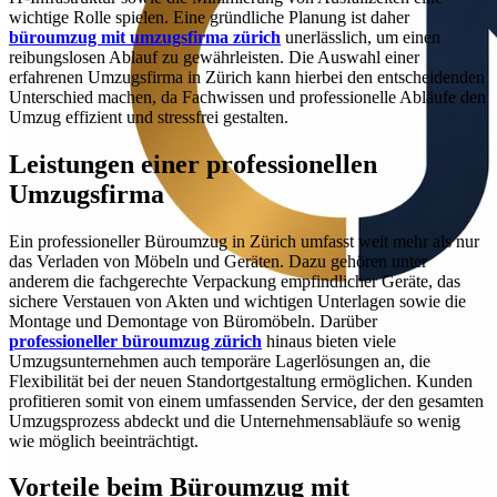
wichtige Rolle spielen. Eine gründliche Planung ist daher
büroumzug mit umzugsfirma zürich
unerlässlich, um einen
reibungslosen Ablauf zu gewährleisten. Die Auswahl einer
erfahrenen Umzugsfirma in Zürich kann hierbei den entscheidenden
Unterschied machen, da Fachwissen und professionelle Abläufe den
Umzug effizient und stressfrei gestalten.
Leistungen einer professionellen
Umzugsfirma
Ein professioneller Büroumzug in Zürich umfasst weit mehr als nur
das Verladen von Möbeln und Geräten. Dazu gehören unter
anderem die fachgerechte Verpackung empfindlicher Geräte, das
sichere Verstauen von Akten und wichtigen Unterlagen sowie die
Montage und Demontage von Büromöbeln. Darüber
professioneller büroumzug zürich
hinaus bieten viele
Umzugsunternehmen auch temporäre Lagerlösungen an, die
Flexibilität bei der neuen Standortgestaltung ermöglichen. Kunden
profitieren somit von einem umfassenden Service, der den gesamten
Umzugsprozess abdeckt und die Unternehmensabläufe so wenig
wie möglich beeinträchtigt.
Vorteile beim Büroumzug mit