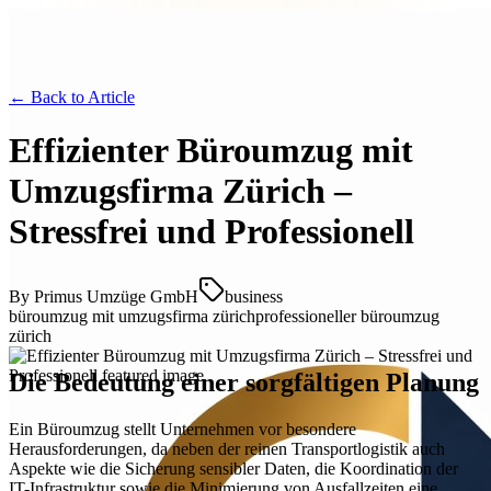
← Back to
Article
Effizienter Büroumzug mit
Umzugsfirma Zürich –
Stressfrei und Professionell
By
Primus Umzüge GmbH
business
büroumzug mit umzugsfirma zürich
professioneller büroumzug
zürich
Die Bedeutung einer sorgfältigen Planung
Ein Büroumzug stellt Unternehmen vor besondere
Herausforderungen, da neben der reinen Transportlogistik auch
Aspekte wie die Sicherung sensibler Daten, die Koordination der
IT-Infrastruktur sowie die Minimierung von Ausfallzeiten eine