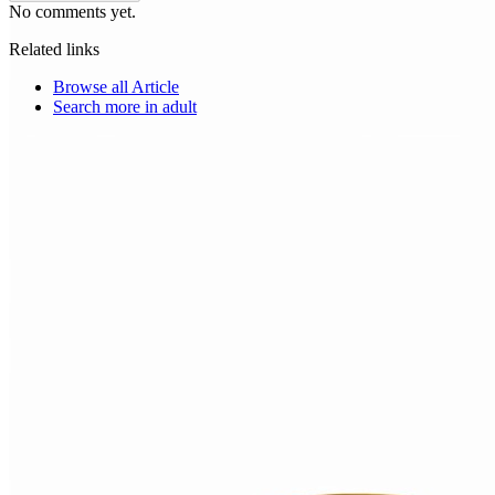
No comments yet.
Related links
Browse all
Article
Search more in
adult
Choice Makers Crew
Home
Articles
About
Search articles…
Get Started Free
Sign In