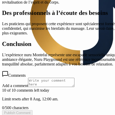
revitalisation de l’esprit et du corps.
Des professionnels à l’écoute des besoins
Les praticiens qui proposent cette expérience sont spécialement formés
confidentiel, qui maximise les bienfaits du massage. Leur savoir-faire, 
plus exigeantes.
Conclusion
L’expérience nuru Montréal représente une escapade sensorielle unique
ambiance élégante, Nuru Playground est une référence incontournable
tranquillité absolue, parfaitement adaptés à vos besoins de relaxation.
Comments
Add a comment
10 of 10 comments left today
Limit resets after 8 Aug, 12:00 am.
0
/
500
characters
Publish Comment