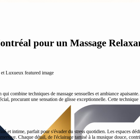
ontréal pour un Massage Relaxa
 qui combine techniques de massage sensuelles et ambiance apaisante. 
cial, procurant une sensation de glisse exceptionnelle. Cette technique 
iné et intime, parfait pour s'évader du stress quotidien. Les espaces déd
ersive. Chaque détail, de l'éclairage tamisé à la musique douce, contri