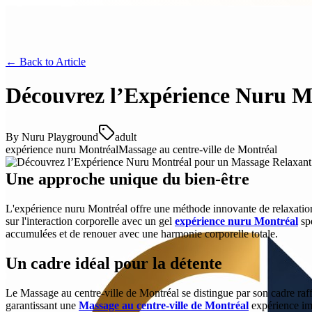
← Back to
Article
Découvrez l’Expérience Nuru M
By
Nuru Playground
adult
expérience nuru Montréal
Massage au centre-ville de Montréal
Une approche unique du bien-être
L'expérience nuru Montréal offre une méthode innovante de relaxation
sur l'interaction corporelle avec un gel
expérience nuru Montréal
spé
accumulées et de renouer avec une harmonie corporelle totale.
Un cadre idéal pour la détente
Le Massage au centre-ville de Montréal se distingue par son cadre raff
garantissant une
Massage au centre-ville de Montréal
expérience imm