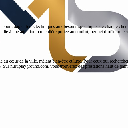
 pour adapter leurs techniques aux besoins spécifiques de chaque client
allié à une attention particulière portée au confort, permet d’offrir une 
 au cœur de la ville, mêlant bien-être et luxe. Pour ceux qui recherche
. Sur nuruplayground.com, vous trouverez des prestations haut de gam