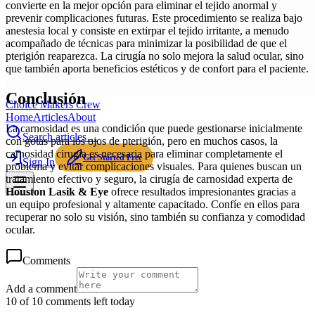
convierte en la mejor opción para eliminar el tejido anormal y
prevenir complicaciones futuras. Este procedimiento se realiza bajo
anestesia local y consiste en extirpar el tejido irritante, a menudo
acompañado de técnicas para minimizar la posibilidad de que el
pterigión reaparezca. La cirugía no solo mejora la salud ocular, sino
que también aporta beneficios estéticos y de confort para el paciente.
Conclusión
Choice Makers Crew
Home
Articles
About
La carnosidad es una condición que puede gestionarse inicialmente
Search articles…
con gotas para los ojos de pterigión, pero en muchos casos, la
carnosidad cirugía es necesaria para eliminar completamente el
Get Started Free
Sign In
problema y evitar complicaciones visuales. Para quienes buscan un
tratamiento efectivo y seguro, la cirugía de carnosidad experta de
Houston Lasik & Eye
ofrece resultados impresionantes gracias a
un equipo profesional y altamente capacitado. Confíe en ellos para
recuperar no solo su visión, sino también su confianza y comodidad
ocular.
Comments
Add a comment
10 of 10 comments left today