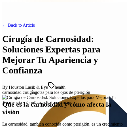
← Back to
Article
Cirugía de Carnosidad:
Soluciones Expertas para
Mejorar Tu Apariencia y
Confianza
By
Houston Lasik & Eye
health
carnosidad cirugía
gotas para los ojos de pterigión
Qué es la carnosidad y cómo afecta la
visión
La carnosidad, también conocida como pterigión, es un crecimiento