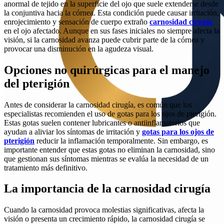
anormal de tejido en la superficie del ojo que suele extenderse desde
la conjuntiva hacia la córnea. Esta condición puede causar irritación,
enrojecimiento y sensación de cuerpo extraño
carnosidad cirugía
en el ojo afectado. Aunque en sus fases iniciales no siempre afecta la
visión, si la carnosidad avanza puede cubrir parte de la córnea y
provocar una disminución en la agudeza visual.
Opciones no quirúrgicas para el manejo
del pterigión
Antes de considerar la carnosidad cirugía, es común que los
especialistas recomienden el uso de gotas para los ojos de pterigión.
Estas gotas suelen contener lubricantes o antiinflamatorios que
ayudan a aliviar los síntomas de irritación y
gotas para los ojos de
pterigión
reducir la inflamación temporalmente. Sin embargo, es
importante entender que estas gotas no eliminan la carnosidad, sino
que gestionan sus síntomas mientras se evalúa la necesidad de un
tratamiento más definitivo.
La importancia de la carnosidad cirugía
Cuando la carnosidad provoca molestias significativas, afecta la
visión o presenta un crecimiento rápido, la carnosidad cirugía se