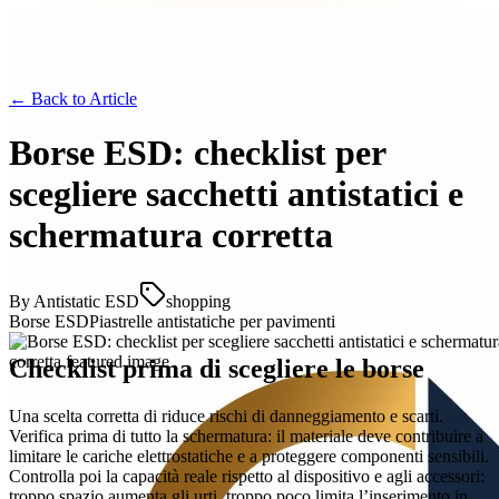
← Back to
Article
Borse ESD: checklist per
scegliere sacchetti antistatici e
schermatura corretta
By
Antistatic ESD
shopping
Borse ESD
Piastrelle antistatiche per pavimenti
Checklist prima di scegliere le borse
Una scelta corretta di riduce rischi di danneggiamento e scarti.
Verifica prima di tutto la schermatura: il materiale deve contribuire a
limitare le cariche elettrostatiche e a proteggere componenti sensibili.
Controlla poi la capacità reale rispetto al dispositivo e agli accessori:
troppo spazio aumenta gli urti, troppo poco limita l’inserimento in