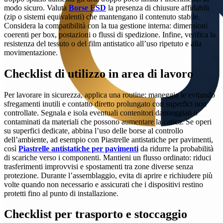
modo sicuro. Valuta
Borse ESD
la presenza di chiusure affidabili
(zip o sistemi equivalenti) che mantengano il contenuto stabile.
Considera la compatibilità con la tua gestione interna: dimensioni
coerenti per box, postazioni o flussi di spedizione. Infine, verifica la
resistenza del tessuto o del film antistatico all’uso ripetuto e alla
movimentazione.
Checklist di utilizzo in area di lavoro
Per lavorare in sicurezza, applica una routine: maneggia le evitando
sfregamenti inutili e contatto diretto prolungato con superfici non
controllate. Segnala e isola eventuali contenitori danneggiati o
contaminati da materiali che possono aumentare la carica. Se operi
su superfici dedicate, abbina l’uso delle borse al controllo
dell’ambiente, ad esempio con Piastrelle antistatiche per pavimenti,
così
Piastrelle antistatiche per pavimenti
da ridurre la probabilità
di scariche verso i componenti. Mantieni un flusso ordinato: riduci
trasferimenti improvvisi e spostamenti tra zone diverse senza
protezione. Durante l’assemblaggio, evita di aprire e richiudere più
volte quando non necessario e assicurati che i dispositivi restino
protetti fino al punto di installazione.
Checklist per trasporto e stoccaggio