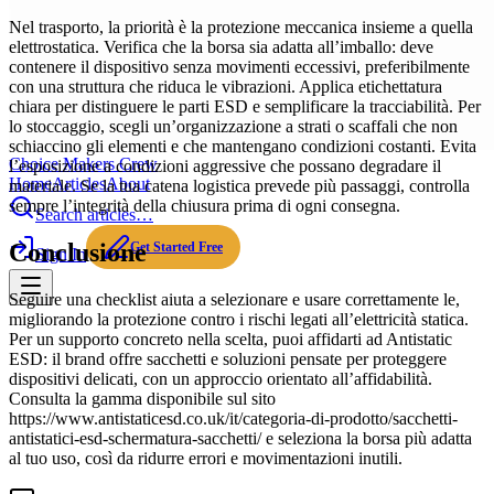
Nel trasporto, la priorità è la protezione meccanica insieme a quella
elettrostatica. Verifica che la borsa sia adatta all’imballo: deve
contenere il dispositivo senza movimenti eccessivi, preferibilmente
con una struttura che riduca le vibrazioni. Applica etichettatura
chiara per distinguere le parti ESD e semplificare la tracciabilità. Per
lo stoccaggio, scegli un’organizzazione a strati o scaffali che non
schiaccino gli elementi e che mantengano condizioni costanti. Evita
Choice Makers Crew
l’esposizione a condizioni aggressive che possano degradare il
Home
Articles
About
materiale. Se la tua catena logistica prevede più passaggi, controlla
sempre l’integrità della chiusura prima di ogni consegna.
Search articles…
Conclusione
Get Started Free
Sign In
Seguire una checklist aiuta a selezionare e usare correttamente le,
migliorando la protezione contro i rischi legati all’elettricità statica.
Per un supporto concreto nella scelta, puoi affidarti ad Antistatic
ESD: il brand offre sacchetti e soluzioni pensate per proteggere
dispositivi delicati, con un approccio orientato all’affidabilità.
Consulta la gamma disponibile sul sito
https://www.antistaticesd.co.uk/it/categoria-di-prodotto/sacchetti-
antistatici-esd-schermatura-sacchetti/ e seleziona la borsa più adatta
al tuo uso, così da ridurre errori e movimentazioni inutili.