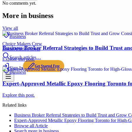
No comments yet.
More in
business
View all
Business
Choice Makers Crew
Business Broker Referral Strategies to Build Trust a
Home
Articles
About
Search articles…
Explore this post.
Get Started Free
Sign In
Business
Expert-Approved Metallic Epoxy Flooring Toronto fo
Explore this post.
Related links
Business Broker Referral Strategies to Build Trust and Grow Co
Expert-Approved Metallic Epoxy Flooring Toronto for High-Gl
Browse all
Article
Search more in
business