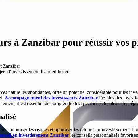
s à Zanzibar pour réussir vos pr
t Zanzibar
 naturelles abondantes, offre un potentiel considérable pour les investi
el.
Accompagnement des investisseurs Zanzibar
De plus, les investis
nement, il est essentiel de comprendre les spécificités locales et les rég
alisé
ur minimiser les risques et optimiser les retours sur investissement. U
onseil en investissement Zanzibar
les conseils personnalisés favorisent