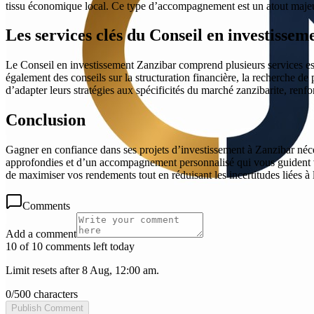
tissu économique local. Ce type d’accompagnement est un atout majeur
Les services clés du Conseil en investisse
Le Conseil en investissement Zanzibar comprend plusieurs services essen
également des conseils sur la structuration financière, la recherche de 
d’adapter leurs stratégies aux spécificités du marché zanzibarite, renfor
Conclusion
Gagner en confiance dans ses projets d’investissement à Zanzibar néce
approfondies et d’un accompagnement personnalisé qui vous guident ve
de maximiser vos rendements tout en réduisant les incertitudes liées à
Comments
Add a comment
10 of 10 comments left today
Limit resets after 8 Aug, 12:00 am.
0
/
500
characters
Publish Comment