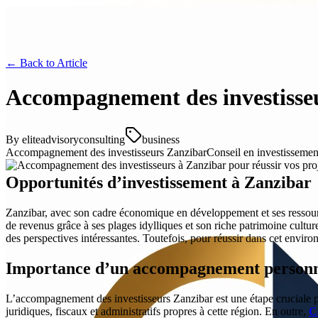
← Back to
Article
Accompagnement des investisseur
By
eliteadvisoryconsulting
business
Accompagnement des investisseurs Zanzibar
Conseil en investissemen
Opportunités d’investissement à Zanzibar
Zanzibar, avec son cadre économique en développement et ses ressources
de revenus grâce à ses plages idylliques et son riche patrimoine cultur
des perspectives intéressantes. Toutefois, pour réussir dans cet environ
Importance d’un accompagnement personn
L’accompagnement des investisseurs Zanzibar est une étape cruciale po
juridiques, fiscaux et administratifs propres à cette région. En outre,
C